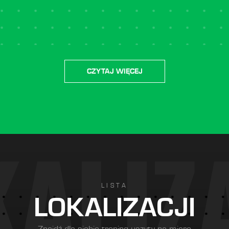
CZYTAJ WIĘCEJ
K
A
L
I
Z
LISTA
LOKALIZACJI