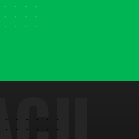
A
C
J
I