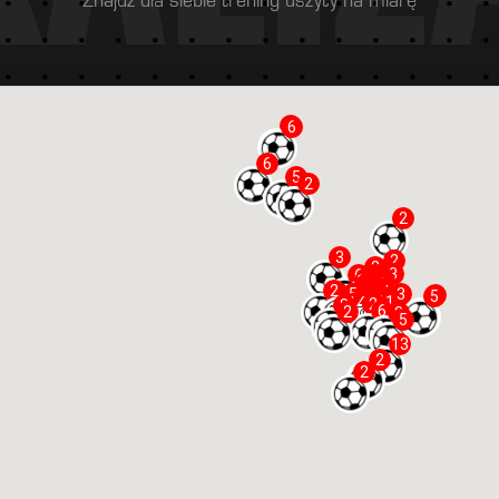
Znajdź dla siebie trening uszyty na miarę