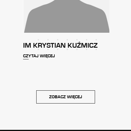
KA
IM KRYSTIAN KUŹMICZ
K M
CZYTAJ WIĘCEJ
CZYTA
ZOBACZ WIĘCEJ